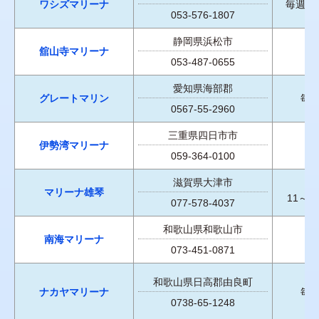
ワシズマリーナ
毎週月
053-576-1807
静岡県浜松市
舘山寺マリーナ
053-487-0655
愛知県海部郡
グレートマリン
毎
0567-55-2960
三重県四日市市
伊勢湾マリーナ
059-364-0100
滋賀県大津市
マリーナ雄琴
11～
077-578-4037
和歌山県和歌山市
南海マリーナ
073-451-0871
和歌山県日高郡由良町
ナカヤマリーナ
毎
0738-65-1248