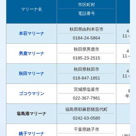
市区町村
マリーナ名
電話番号
秋田県由利本荘市
4～
本荘マリーナ
11～
0184-24-5864
秋田県男鹿市
4～
男鹿マリーナ
11～
0185-23-2515
秋田県秋田市
4～
秋田マリーナ
11～
018-847-1851
宮城県塩釜市
毎
ゴコウマリン
年末
022-367-7981
福島県耶麻郡猪苗代町
翁島港マリーナ
0242-63-0580
千葉県銚子市
銚子マリーナ
（祝日