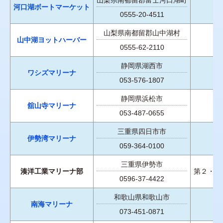
河口湖ボートマーケット
0555-20-4511
山梨県南都留郡山中湖村
山中湖ヨットハーバー
0555-62-2110
静岡県湖西市
ワシズマリーナ
053-576-1807
静岡県浜松市
舘山寺マリーナ
053-487-0655
三重県四日市市
伊勢湾マリーナ
059-364-0100
三重県伊勢市
湊洋工業マリーナ部
第２・４
0596-37-4422
和歌山県和歌山市
南海マリーナ
073-451-0871