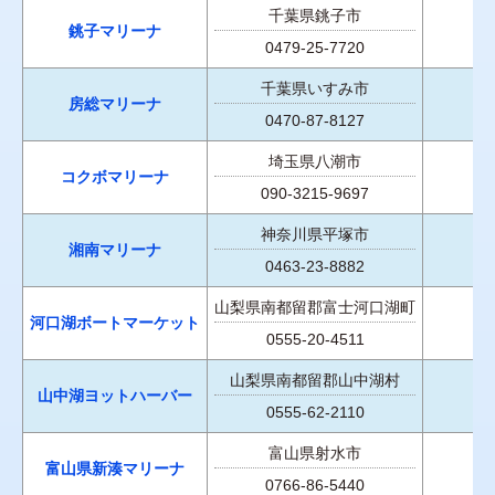
千葉県銚子市
銚子マリーナ
毎
0479-25-7720
千葉県いすみ市
房総マリーナ
0470-87-8127
埼玉県八潮市
コクボマリーナ
090-3215-9697
神奈川県平塚市
湘南マリーナ
0463-23-8882
山梨県南都留郡富士河口湖町
河口湖ボートマーケット
0555-20-4511
山梨県南都留郡山中湖村
山中湖ヨットハーバー
0555-62-2110
富山県射水市
富山県新湊マリーナ
毎
0766-86-5440