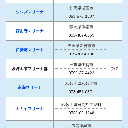
静岡県湖西市
ワシズマリーナ
053-576-1807
静岡県浜松市
舘山寺マリーナ
053-487-0655
三重県四日市市
伊勢湾マリーナ
059-364-0100
三重県伊勢市
湊洋工業マリーナ部
第２・４
0596-37-4422
和歌山県和歌山市
南海マリーナ
073-451-0871
和歌山県日高郡由良町
ナカヤマリーナ
0738-65-1248
広島県呉市