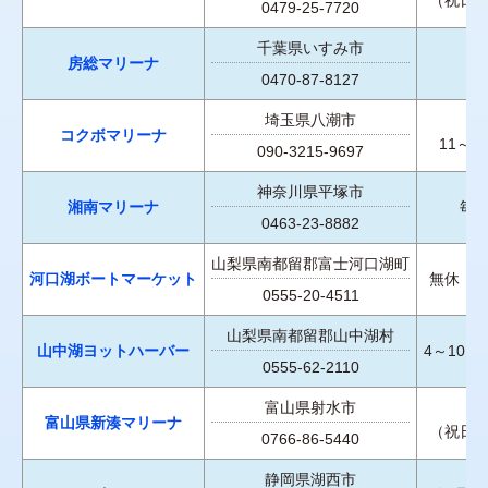
0479-25-7720
千葉県いすみ市
房総マリーナ
0470-87-8127
埼玉県八潮市
コクボマリーナ
11～
090-3215-9697
神奈川県平塚市
湘南マリーナ
毎
0463-23-8882
山梨県南都留郡富士河口湖町
河口湖ボートマーケット
無休（
0555-20-4511
山梨県南都留郡山中湖村
山中湖ヨットハーバー
4～10
0555-62-2110
富山県射水市
富山県新湊マリーナ
（祝日
0766-86-5440
静岡県湖西市