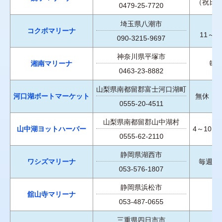
（祝日
0479-25-7720
埼玉県八潮市
コクボマリーナ
11～
090-3215-9697
神奈川県平塚市
湘南マリーナ
毎
0463-23-8882
山梨県南都留郡富士河口湖町
河口湖ボートマーケット
無休（
0555-20-4511
山梨県南都留郡山中湖村
山中湖ヨットハーバー
4～10
0555-62-2110
静岡県湖西市
ワシズマリーナ
毎週月
053-576-1807
静岡県浜松市
舘山寺マリーナ
053-487-0655
三重県四日市市